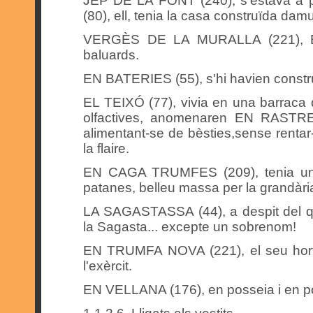
JEP DE LA FONT (240), s'estava a
(80), ell, tenia la casa construïda dam
VERGÈS DE LA MURALLA (221), EN
baluards.
EN BATERIES (55), s'hi havien constru
EL TEIXÓ (77), vivia en una barraca 
olfactives, anomenaren EN RASTRE 
alimentant-se de bèsties,sense renta
la flaire.
EN CAGA TRUMFES (209), tenia un ho
patanes, belleu massa per la grandària
LA SAGASTASSA (44), a despit del qu
la Sagasta... excepte un sobrenom!
EN TRUMFA NOVA (221), el seu hort 
l'exèrcit.
EN VELLANA (176), en posseia i en po