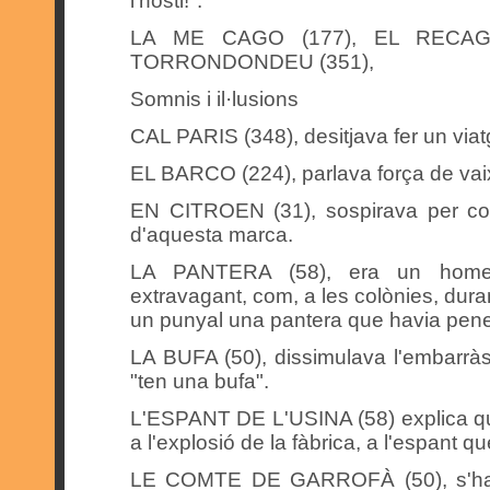
l'hosti!".
LA ME CAGO (177), EL RECAGO
TORRONDONDEU (351),
Somnis i il·lusions
CAL PARIS (348), desitjava fer un viatg
EL BARCO (224), parlava força de vaix
EN CITROEN (31), sospirava per co
d'aquesta marca.
LA PANTERA (58), era un home 
extravagant, com, a les colònies, dura
un punyal una pantera que havia penetr
LA BUFA (50), dissimulava l'embarràs 
"ten una bufa".
L'ESPANT DE L'USINA (58) explica que 
a l'explosió de la fàbrica, a l'espant qu
LE COMTE DE GARROFÀ (50), s'havi