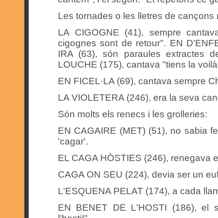
Les tornades o les lletres de cançons
LA CIGOGNE (41), sempre cantava l
cigognes sont de retour". EN D'EN
IRA (63), són paraules extractes 
LOUCHE (175), cantava "tiens la voilà 
EN FICEL·LA (69), cantava sempre Ch
LA VIOLETERA (246), era la seva canç
Són molts els renecs i les grolleries:
EN CAGAIRE (MET) (51), no sabia fer 
'cagar'.
EL CAGA HÒSTIES (246), renegava e
CAGA ON SEU (224), devia ser un e
L'ESQUENA PELAT (174), a cada llamp
EN BENET DE L'HOSTI (186), el se