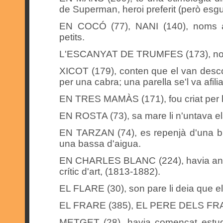
de Superman, heroi preferit (però esgu
EN COCÓ (77), NANI (140), noms a
petits.
L'ESCANYAT DE TRUMFES (173), no l
XICOT (179), conten que el van descobr
per una cabra; una parella se'l va afilia
EN TRES MAMÀS (171), fou criat per la
EN ROSTA (73), sa mare li n'untava el
EN TARZAN (74), es repenjà d'una br
una bassa d'aigua.
EN CHARLES BLANC (224), havia anat 
crític d'art, (1813-1882).
EL FLARE (30), son pare li deia que el
EL FRARE (385), EL PERE DELS FRAR
METGET (28), havia començat estud