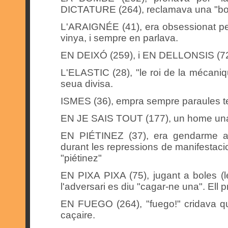
DICTATURE (264), reclamava una "bon
L'ARAIGNÉE (41), era obsessionat per 
vinya, i sempre en parlava.
EN DEIXÓ (259), i EN DELLONSIS (72),
L'ELASTIC (28), "le roi de la mécaniqu
seua divisa.
ISMES (36), empra sempre paraules t
EN JE SAIS TOUT (177), un home una
EN PIÉTINEZ (37), era gendarme a
durant les repressions de manifestacio
"piétinez"
EN PIXA PIXA (75), jugant a boles (le
l'adversari es diu "cagar-ne una". Ell pr
EN FUEGO (264), "fuego!" cridava q
caçaire.