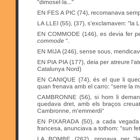
"dimosel·la..."
EN FES A PIC (74), recomanava sempre
LA LLEI (55), (37), s'exclamaven: "la Lo
EN COMMODE (146), es devia fer pes
commode
".
EN MIJA (246), sense sous, mendicava
EN PIA PIA (177), deia per atreure l'at
Catalunya Nord)
EN CANIQUE (74), és el que li qued
quan frenava amb el carro: "serre la 
CAMBRONNE (56), si hom li demana
quedava dret, amb els braços creuat
Cambronne, m'emmerdi"
EN PIXARADA (50), a cada vegada q
francesa, anunciava a tothom: "sun fe
LA BOMBE (262), pronava per "la