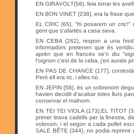
EN GIRAVOLT(58), feia torrar les avell
EN BON VINET (238), era la frase que
EL CRIC (65), "hi posarem un cric!" 
gent que s'afartés a casa seva.
EN CEBA (262), respon a una histò
informadors pretenen que és verídic
aprèn que en francès se'n diu "oign
l'oignon c'est de la ceba, j'en aurais pri
EN PAS DE CHANCE (177), contestà a
Però ell era ric, i elles no.
EN JEPIN (58), és un sobrenom degut a
havien decidit d'acabar totes llurs pa
conservar el malnom.
EN TEI TEI VIOLA (173),EL TITOT (31)
primer tirava cadells per la finestra, di
volessin, i el segon a cada pollet escan
SALE BÊTE (344), no podia reprimir 