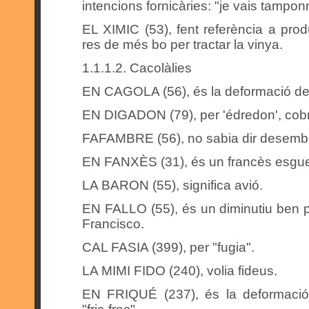
intencions fornicàries: "je vais tamp
EL XIMIC (53), fent referència a pro
res de més bo per tractar la vinya.
1.1.1.2. Cacolàlies
EN CAGOLA (56), és la deformació de
EN DIGADON (79), per 'édredon', cobre
FAFAMBRE (56), no sabia dir desemb
EN FANXÈS (31), és un francès esgue
LA BARON (55), significa avió.
EN FALLO (55), és un diminutiu ben p
Francisco.
CAL FASIA (399), per "fugia".
LA MIMI FIDO (240), volia fideus.
EN FRIQUÉ (237), és la deformació