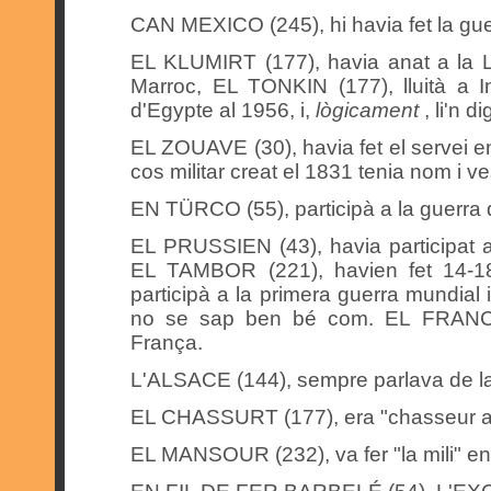
CAN MEXICO (245), hi havia fet la gue
EL KLUMIRT (177), havia anat a la L
Marroc, EL TONKIN (177), lluità a 
d'Egypte al 1956, i,
lògicament
, li'n 
EL ZOUAVE (30), havia fet el servei en
cos militar creat el 1831 tenia nom i ve
EN TÜRCO (55), participà a la guerra 
EL PRUSSIEN (43), havia participat al
EL TAMBOR (221), havien fet 14-
participà a la primera guerra mundial
no se sap ben bé com. EL FRANCÈS 
França.
L'ALSACE (144), sempre parlava de la
EL CHASSURT (177), era "chasseur alp
EL MANSOUR (232), va fer "la mili" en