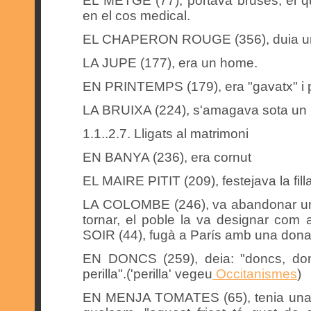
EL METGE (77), portava bruses, el q
en el cos medical.
EL CHAPERON ROUGE (356), duia un 
LA JUPE (177), era un home.
EN PRINTEMPS (179), era "gavatx" i po
LA BRUIXA (224), s'amagava sota un
1.1..2.7. Lligats al matrimoni
EN BANYA (236), era cornut
EL MAIRE PITIT (209), festejava la filla
LA COLOMBE (246), va abandonar uns 
tornar, el poble la va designar co
SOIR (44), fugà a París amb una dona
EN DONCS (259), deia: "doncs, don
perilla".('perilla' vegeu
Occitanismes
)
EN MENJA TOMATES (65), tenia una d