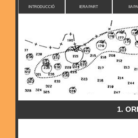
INTRODUCCIÓ
IERA PART
IIA P
1.
OR