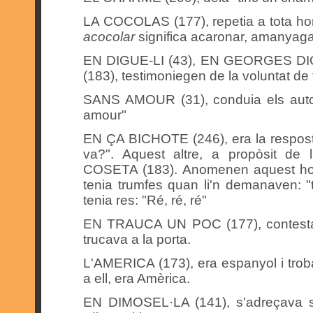
LA COCOLAS (177), repetia a tota hora
acocolar
significa acaronar, amanyaga
EN DIGUE-LI (43), EN GEORGES DI
(183), testimoniegen de la voluntat de f
SANS AMOUR (31), conduia els autob
amour"
EN ÇA BICHOTE (246), era la respost
va?". Aquest altre, a propòsit de 
COSETA (183). Anomenen aquest ho
tenia trumfes quan li'n demanaven: "
tenia res: "Ré, ré, ré"
EN TRAUCA UN POC (177), contestava
trucava a la porta.
L'AMERICA (173), era espanyol i trob
a ell, era Amèrica.
EN DIMOSEL·LA (141), s'adreçava se