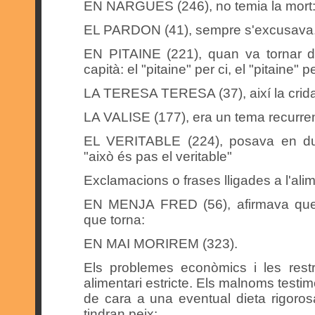
EN NARGUES (246), no temia la mort: 
EL PARDON (41), sempre s'excusava
EN PITAINE (221), quan va tornar d
capità: el "pitaine" per ci, el "pitaine" pe
LA TERESA TERESA (37), així la crid
LA VALISE (177), era un tema recurre
EL VERITABLE (224), posava en du
"això és pas el veritable"
Exclamacions o frases lligades a l'ali
EN MENJA FRED (56), afirmava que 
que torna:
EN MAI MORIREM (323).
Els problemes econòmics i les rest
alimentari estricte. Els malnoms testi
de cara a una eventual dieta rigoro
tindran peix: