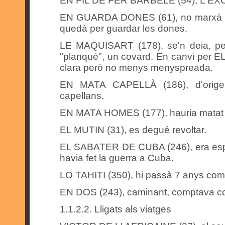
EN FIL DE FER BARBELÉ (54), L'EXCLU
EN GUARDA DONES (61), no marxà a 
quedà per guardar les dones.
LE MAQUISART (178), se'n deia, pe
"planqué", un covard. En canvi per EL
clara però no menys menyspreada.
EN MATA CAPELLÀ (186), d'origen
capellans.
EN MATA HOMES (177), hauria matat u
EL MUTIN (31), es degué revoltar.
EL SABATER DE CUBA (246), era espany
havia fet la guerra a Cuba.
LO TAHITI (350), hi passà 7 anys com a
EN DOS (243), caminant, comptava com 
1.1.2.2. Lligats als viatges