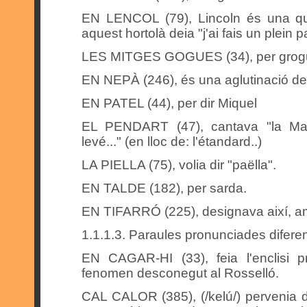
EN LENCOL (79), Lincoln és una qua
aquest hortolà deia "j'ai fais un plein 
LES MITGES GOGUES (34), per grog
EN NEPÀ (246), és una aglutinació de
EN PATEL (44), per dir Miquel
EL PENDART (47), cantava "la Marse
levé..." (en lloc de: l'étandard..)
LA PIELLA (75), volia dir "paëlla".
EN TALDE (182), per sarda.
EN TIFARRÓ (225), designava així, am
1.1.1.3. Paraules pronunciades difere
EN CAGAR-HI (33), feia l'enclisi pro
fenomen desconegut al Rosselló.
CAL CALOR (385), (/kelú/) pervenia de 