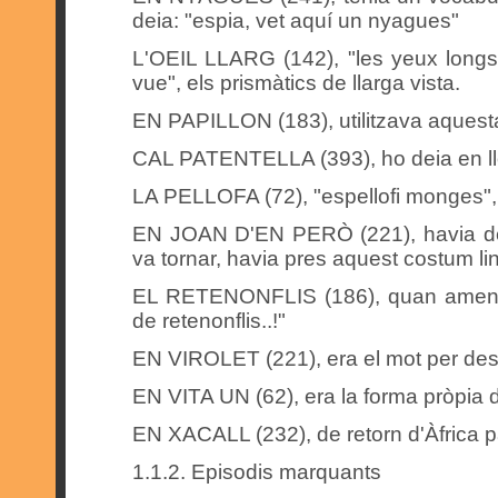
deia: "espia, vet aquí un nyagues"
L'OEIL LLARG (142), "les yeux longs
vue", els prismàtics de llarga vista.
EN PAPILLON (183), utilitzava aquest
CAL PATENTELLA (393), ho deia en lloc
LA PELLOFA (72), "espellofi monges", 
EN JOAN D'EN PERÒ (221), havia dese
va tornar, havia pres aquest costum lin
EL RETENONFLIS (186), quan amenaçav
de retenonflis..!"
EN VIROLET (221), era el mot per desi
EN VITA UN (62), era la forma pròpia 
EN XACALL (232), de retorn d'Àfrica par
1.1.2. Episodis marquants