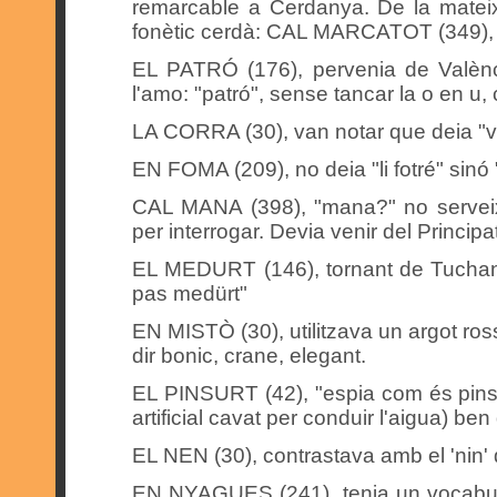
remarcable a Cerdanya. De la mateixa
fonètic cerdà: CAL MARCATOT (349), (
EL PATRÓ (176), pervenia de Valènci
l'amo: "patró", sense tancar la o en u,
LA CORRA (30), van notar que deia "
EN FOMA (209), no deia "li fotré" sinó 
CAL MANA (398), "mana?" no serveix 
per interrogar. Devia venir del Principat
EL MEDURT (146), tornant de Tuchan,
pas medürt"
EN MISTÒ (30), utilitzava un argot ros
dir bonic, crane, elegant.
EL PINSURT (42), "espia com és pins
artificial cavat per conduir l'aigua) ben
EL NEN (30), contrastava amb el 'nin' 
EN NYAGUES (241), tenia un vocabular