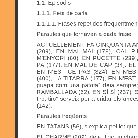
1.1.
Episodis
1.1.1. Fets de parla
1.1.1.1. Frases repetides freqüentmen
Paraules que tornaven a cada frase
ACTUELLEMENT FA CINQUANTA ANY
(209), EN MAI MAI (179), CAL P
M'ENYORI (60), EN PUCETTE (239)
PA (177), EN MAL DE CAP (34), EL
EN N'EST CE PAS (324), EN N'ES
(400), LA TITARRA (177), EN N'EST
guapa com una patota" deia sempre
RAMBALLADA (62), EN SÍ SÍ (237), SA
tiro, tiro" serveix per a cridar els 
(142).
Paraules freqüents
EN TATANS (56), s'explica pel fet que to
EL CHARME (209), deia "tinc un char