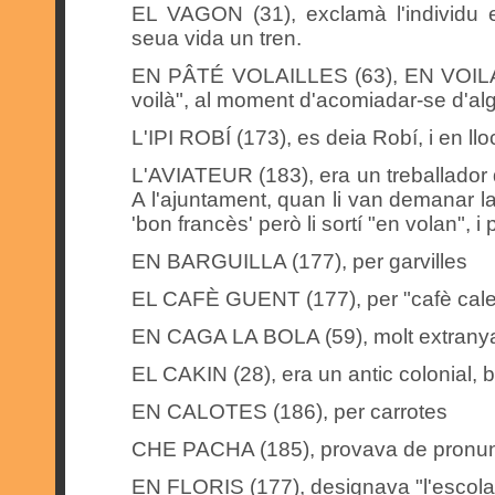
EL VAGON (31), exclamà l'individu 
seua vida un tren.
EN PÂTÉ VOLAILLES (63), EN VOILAILL
voilà", al moment d'acomiadar-se d'al
L'IPI ROBÍ (173), es deia Robí, i en lloc 
L'AVIATEUR (183), era un treballador q
A l'ajuntament, quan li van demanar l
'bon francès' però li sortí "en volan", 
EN BARGUILLA (177), per garvilles
EL CAFÈ GUENT (177), per "cafè cale
EN CAGA LA BOLA (59), molt extranya
EL CAKIN (28), era un antic colonial, 
EN CALOTES (186), per carrotes
CHE PACHA (185), provava de pronuncia
EN FLORIS (177), designava "l'escola 