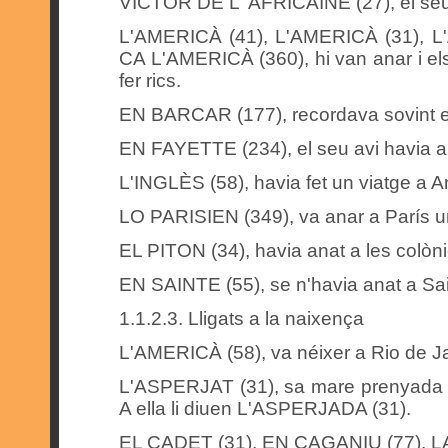
VICTOR DE L' AFRICAINE (27), el seu a
L'AMERICÀ (41), L'AMERICÀ (31), L
CA L'AMERICÀ (360), hi van anar i e
fer rics.
EN BARCAR (177), recordava sovint e
EN FAYETTE (234), el seu avi havia a
L'INGLÈS (58), havia fet un viatge a A
LO PARISIEN (349), va anar a París 
EL PITON (34), havia anat a les colòni
EN SAINTE (55), se n'havia anat a Sa
1.1.2.3. Lligats a la naixença
L'AMERICÀ (58), va néixer a Rio de Ja
L'ASPERJAT (31), sa mare prenyada no 
A ella li diuen L'ASPERJADA (31).
EL CADET (31), EN CAGANIU (77), LA 