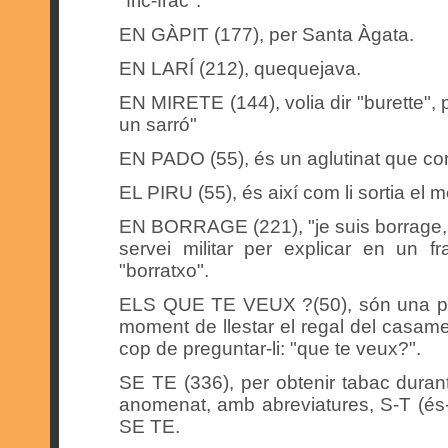
"fric-frac".
EN GÀPIT (177), per Santa Àgata.
EN LARÍ (212), quequejava.
EN MIRETE (144), volia dir "burette", 
un sarró"
EN PADO (55), és un aglutinat que cor
EL PIRU (55), és així com li sortia el m
EN BORRAGE (221), "je suis borrage, 
servei militar per explicar en un 
"borratxo".
ELS QUE TE VEUX ?(50), són una par
moment de llestar el regal del casament
cop de preguntar-li: "que te veux?".
SE TE (336), per obtenir tabac durant
anomenat, amb abreviatures, S-T (és-té)
SE TE.