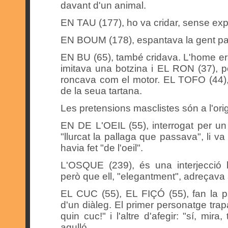
davant d'un animal.
EN TAU (177), ho va cridar, sense expli
EN BOUM (178), espantava la gent pass
EN BU (65), també cridava. L'home 
imitava una botzina i EL RON (37), p
roncava com el motor. EL TOFO (44), el
de la seua tartana.
Les pretensions masclistes són a l'ori
EN DE L'OEIL (55), interrogat per u
"llurcat la pallaga que passava", li va c
havia fet "de l'oeil".
L'OSQUE (239), és una interjecció h
però que ell, "elegantment", adreçava a
EL CUC (55), EL FIÇÓ (55), fan la 
d'un diàleg. El primer personatge trap
quin cuc!" i l'altre d'afegir: "sí, mira
agulló.