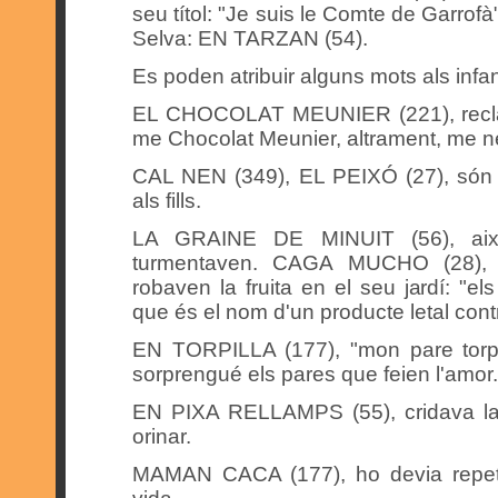
seu títol: "Je suis le Comte de Garrofà"
Selva: EN TARZAN (54).
Es poden atribuir alguns mots als infa
EL CHOCOLAT MEUNIER (221), recla
me Chocolat Meunier, altrament, me ne
CAL NEN (349), EL PEIXÓ (27), són 
als fills.
LA GRAINE DE MINUIT (56), així
turmentaven. CAGA MUCHO (28), 
robaven la fruita en el seu jardí: "e
que és el nom d'un producte letal contr
EN TORPILLA (177), "mon pare torpi
sorprengué els pares que feien l'amor.
EN PIXA RELLAMPS (55), cridava la 
orinar.
MAMAN CACA (177), ho devia repetir 