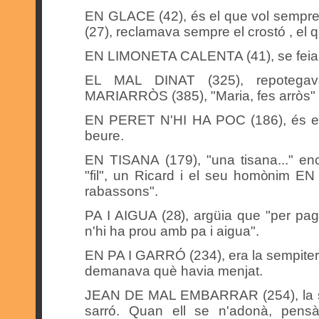
EN GLACE (42), és el que vol sempr
(27), reclamava sempre el crostó , el q
EN LIMONETA CALENTA (41), se feia e
EL MAL DINAT (325), repotegav
MARIARRÒS (385), "Maria, fes arròs" 
EN PERET N'HI HA POC (186), és el 
beure.
EN TISANA (179), "una tisana..." en
"fil", un Ricard i el seu homònim E
rabassons".
PA I AIGUA (28), argüia que "per pa
n'hi ha prou amb pa i aigua".
EN PA I GARRÓ (234), era la sempitern
demanava què havia menjat.
JEAN DE MAL EMBARRAR (254), la seua
sarró. Quan ell se n'adonà, pens