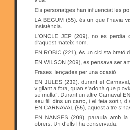
vida.
Els personatges han influenciat les p
LA BEGUM (55), és un que l'havia vis
insistència.
L'ONCLE JEP (209), no es perdia c
d'aquest mateix nom.
EN ROBIC (221), és un ciclista bretó 
EN WILSON (209), es pensava ser am
Frases llençades per una ocasió
EN JULES (232), durant el Carnaval, t
vigilant a fora, quan s'adonà que plovi
se mulla". Durant un altre Carnaval 
seu fill dins un carro, i el feia sortir,
EN CARNAVAL (55), aquest altre s'havia
EN NANSES (209), paraula amb la q
obrers. Un d'ells l'ha conservada.