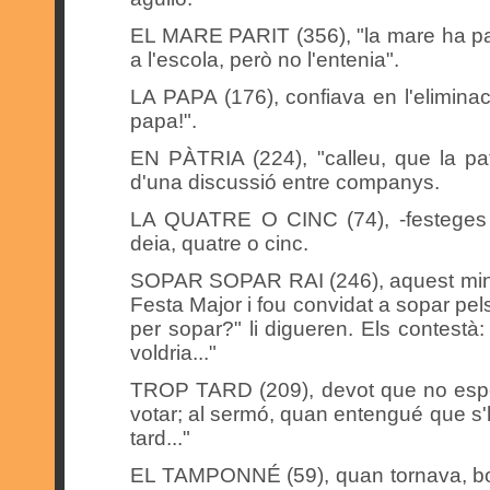
EL MARE PARIT (356), "la mare ha pari
a l'escola, però no l'entenia".
LA PAPA (176), confiava en l'eliminac
papa!".
EN PÀTRIA (224), "calleu, que la pa
d'una discussió entre companys.
LA QUATRE O CINC (74), -festeges 
deia, quatre o cinc.
SOPAR SOPAR RAI (246), aquest minyó
Festa Major i fou convidat a sopar pels
per sopar?" li digueren. Els contestà:
voldria..."
TROP TARD (209), devot que no esper
votar; al sermó, quan entengué que s'
tard..."
EL TAMPONNÉ (59), quan tornava, bor