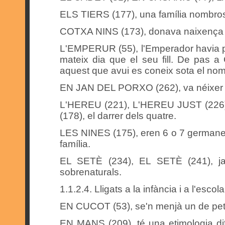
ELS TIERS (177), una família nombro
COTXA NINS (173), donava naixença
L'EMPERUR (55), l'Emperador havia pr
mateix dia que el seu fill. De pas a 
aquest que avui es coneix sota el no
EN JAN DEL PORXO (262), va néixer 
L'HEREU (221), L'HEREU JUST (226),
(178), el darrer dels quatre.
LES NINES (175), eren 6 o 7 germanes;
família.
EL SETÈ (234), EL SETÈ (241), ja 
sobrenaturals.
1.1.2.4. Lligats a la infància i a l'escola
EN CUCOT (53), se'n menjà un de pet
EN MANS (209), té una etimologia dif