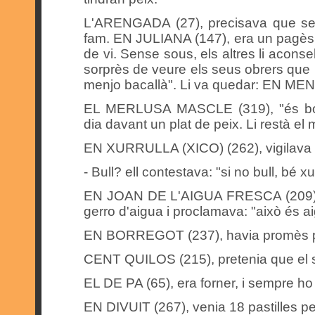
L'ARENGADA (27), precisava que sem
fam. EN JULIANA (147), era un pagès
de vi. Sense sous, els altres li acon
sorprès de veure els seus obrers que 
menjo bacallà". Li va quedar: EN ME
EL MERLUSA MASCLE (319), "és bon
dia davant un plat de peix. Li restà el
EN XURRULLA (XICO) (262), vigilava l'o
- Bull? ell contestava: "si no bull, bé xur
EN JOAN DE L'AIGUA FRESCA (209), e
gerro d'aigua i proclamava: "això és ai
EN BORREGOT (237), havia promès po
CENT QUILOS (215), pretenia que el 
EL DE PA (65), era forner, i sempre ho
EN DIVUIT (267), venia 18 pastilles pe