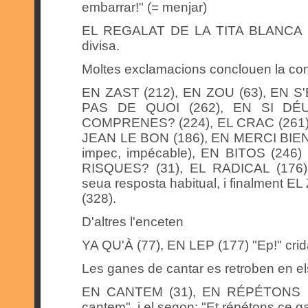
embarrar!" (= menjar)
EL REGALAT DE LA TITA BLANCA (18
divisa.
Moltes exclamacions conclouen la co
EN ZAST (212), EN ZOU (63), EN S'
PAS DE QUOI (262), EN SI DÉU
COMPRENES? (224), EL CRAC (261),
JEAN LE BON (186), EN MERCI BIEN (
impec, impécable), EN BITOS (246)
RISQUES? (31), EL RADICAL (176),
seua resposta habitual, i finalment EL
(328).
D'altres l'enceten
YA QU'À (77), EN LEP (177) "Ep!" cri
Les ganes de cantar es retroben en e
EN CANTEM (31), EN RÉPÉTONS (262
cantem", i el segon: "Et répétons ce gai