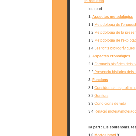
Introducció
Iera part
1.
Aspectes metodològics
1.1
Metodologia de l'enques
1.2
Metodologia de la presen
1.3
Metodologia de l'explota
1.4
Les fonts bibliogràfiques
2.
Aspectes cronològics
2.1
Formació històrica dels
2.2
Presència històrica dels
3.
Funcions
3.1
Consideracions prelimin
3.2
Genitors
3.3
Condicions de vida
3.4
Relació motejat/motejad
IIa part
: Els sobrenoms, tes
1.0
Morfosintaxi
91