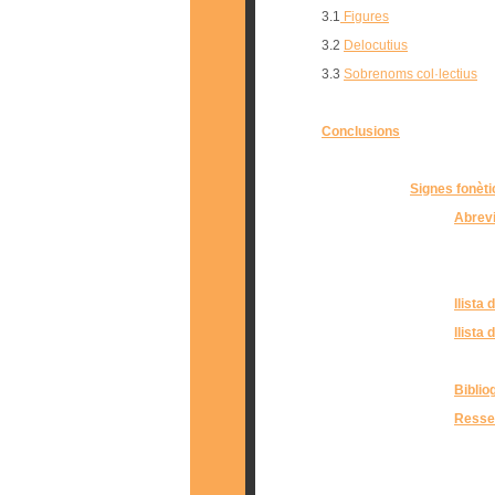
3.1
Figures
3.2
Delocutius
3.3
Sobrenoms col·lectius
Conclusions
Signes fonèti
Abrev
llista
llista 
Biblio
Ressen