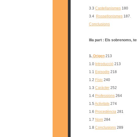
3.3
Castellanismes
180
3.4
Rossellonismes
187.
Conclusions
IIIa part : Els sobrenoms, t
1.
Origen
213
1.0
Introducció
213
1.1
Episodis
218
1.2
Físic
240
1.3
Caràcter
252
1.4
Professions
264
1.5
Activitats
274
1.6
Procedència
281
1.7
Nom
284
1.8
Conclusions
289