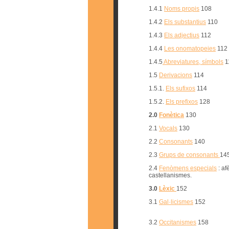
1.4.1
Noms propis
108
1.4.2
Els substantius
110
1.4.3
Els adjectius
112
1.4.4
Les onomatopeies
112
1.4.5
Abreviatures, símbols
1
1.5
Derivacions
114
1.5.1.
Els sufixos
114
1.5.2.
Els prefixos
128
2.0
Fonètica
130
2.1
Vocals
130
2.2
Consonants
140
2.3
Grups de consonants
14
2.4
Fenòmens especials
: af
castellanismes.
3.0
Lèxic
152
3.1
Gal·licismes
152
3.2
Occitanismes
158