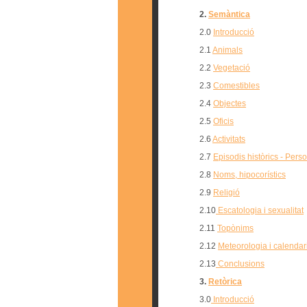
2.
Semàntica
2.0
Introducció
2.1
Animals
2.2
Vegetació
2.3
Comestibles
2.4
Objectes
2.5
Oficis
2.6
Activitats
2.7
Episodis històrics - Pers
2.8
Noms, hipocorístics
2.9
Religió
2.10
Escatologia i sexualitat
2.11
Topònims
2.12
Meteorologia i calendar
2.13
Conclusions
3.
Retòrica
3.0
Introducció