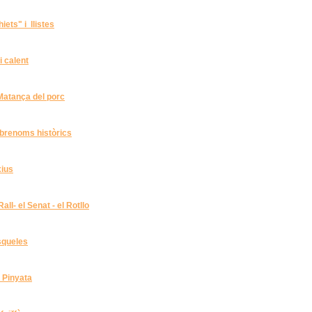
hiets" i llistes
Vi calent
a Matança del porc
obrenoms històrics
xius
 Rall- el Senat - el Rotllo
Esqueles
la Pinyata