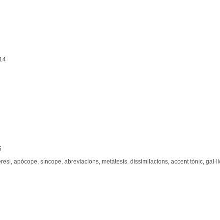
14
5
èresi, apòcope, síncope, abreviacions, metàtesis, dissimilacions, accent tònic, gal·l