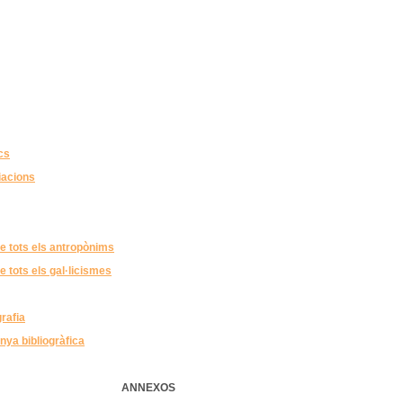
cs
iacions
 de tots els antropònims
de tots els gal·licismes
grafia
ya bibliogràfica
ANNEXOS