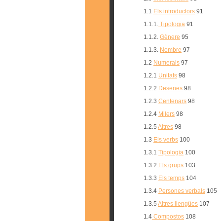
1.1
Els introductors
91
1.1.1.
Tipologia
91
1.1.2.
Gènere
95
1.1.3.
Nombre
97
1.2
Numerals
97
1.2.1
Unitats
98
1.2.2
Desenes
98
1.2.3
Centenars
98
1.2.4
Milers
98
1.2.5
Altres
98
1.3
Els verbs
100
1.3.1
Tipologia
100
1.3.2
Els grups
103
1.3.3
Els temps
104
1.3.4
Persones verbals
105
1.3.5
Altres llengües
107
1.4
Compostos
108