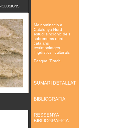
NCLUSIONS
Malnominació a
Catalunya Nord
estudi sincrònic dels
sobrenoms nord-
catalans
testimoniatges
lingüístics i culturals
Pasqual Tirach
SUMARI DETALLAT
BIBLIOGRAFIA
RESSENYA
BIBLIOGRAFICA