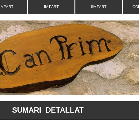
RA PART
IIA PART
IIIA PART
CO
SUMARI
DETALLAT