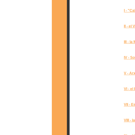
I - "Ca
II - el 
III - l
IV - S
V - Ar
VI - el
VII - 
VIII - 