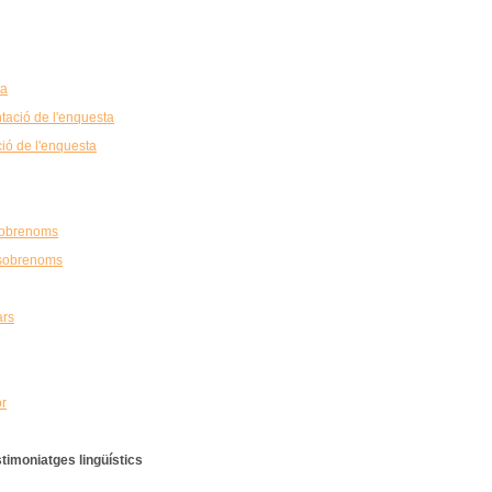
ta
tació de l'enquesta
ció de l'enquesta
 sobrenoms
 sobrenoms
ars
or
timoniatges lingüístics